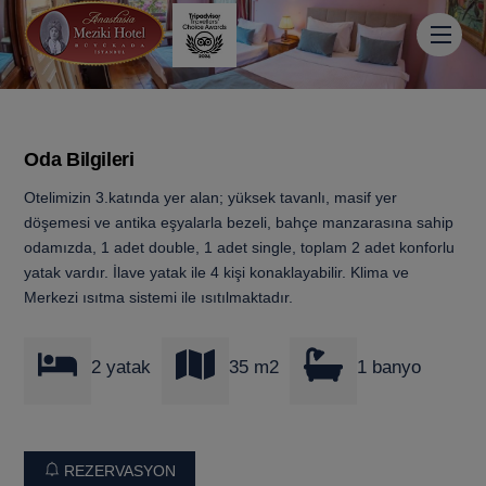
Skip
Men
to
content
Oda Bilgileri
Otelimizin 3.katında yer alan; yüksek tavanlı, masif yer
döşemesi ve antika eşyalarla bezeli, bahçe manzarasına sahip
odamızda, 1 adet double, 1 adet single, toplam 2 adet konforlu
yatak vardır. İlave yatak ile 4 kişi konaklayabilir. Klima ve
Merkezi ısıtma sistemi ile ısıtılmaktadır.
2 yatak
35 m2
1 banyo
REZERVASYON