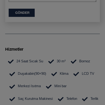
GÖNDER
Hizmetler
24 Saat Sıcak Su
30 m²
Bornoz
Duşakabin(90×90)
Klima
LCD TV
Merkezi Isıtma
Mini bar
Saç Kurutma Makinesi
Telefon
Terlik