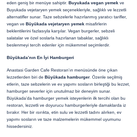
eden geniş bir menüye sahiptir.
Buyukada vegan yemek
ve
Buyukada vejetaryen yemek seçenekleriyle, sağlıklı ve lezzetli
alternatifler sunar. Taze sebzelerle hazırlanmış yaratıcı tarifler,
vegan ve
Büyükada vejetaryen yemek
misafirlerin
beklentilerini fazlasıyla karşılar. Vegan burgerler, sebzeli
salatalar ve özel soslarla hazırlanan tabaklar, sağlıklı
beslenmeyi tercih edenler için mükemmel seçimlerdir.
Büyükada’nın En İyi Hamburgeri
Anastasi Garden Cafe Restoran’ın menüsünde öne çıkan
lezzetlerden biri de
Büyükada hamburger
. Özenle seçilmiş
etlerin, taze sebzelerin ve ev yapımı sosların birleştiği bu lezzet,
hamburger severler için unutulmaz bir deneyim sunar.
Büyükada’da hamburger yemek isteyenlerin ilk tercihi olan bu
restoran, lezzetli ve doyurucu hamburgerleriyle damaklarda iz
bırakır. Her bir ısırıkta, etin sulu ve lezzetli tadını alırken, ev
yapımı sosların ve taze malzemelerin mükemmel uyumunu
hissedersiniz.