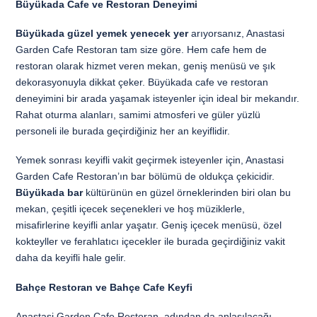
Büyükada Cafe ve Restoran Deneyimi
Büyükada güzel yemek yenecek yer
arıyorsanız, Anastasi
Garden Cafe Restoran tam size göre. Hem cafe hem de
restoran olarak hizmet veren mekan, geniş menüsü ve şık
dekorasyonuyla dikkat çeker. Büyükada cafe ve restoran
deneyimini bir arada yaşamak isteyenler için ideal bir mekandır.
Rahat oturma alanları, samimi atmosferi ve güler yüzlü
personeli ile burada geçirdiğiniz her an keyiflidir.
Yemek sonrası keyifli vakit geçirmek isteyenler için, Anastasi
Garden Cafe Restoran’ın bar bölümü de oldukça çekicidir.
Büyükada bar
kültürünün en güzel örneklerinden biri olan bu
mekan, çeşitli içecek seçenekleri ve hoş müziklerle,
misafirlerine keyifli anlar yaşatır. Geniş içecek menüsü, özel
kokteyller ve ferahlatıcı içecekler ile burada geçirdiğiniz vakit
daha da keyifli hale gelir.
Bahçe Restoran ve Bahçe Cafe Keyfi
Anastasi Garden Cafe Restoran, adından da anlaşılacağı