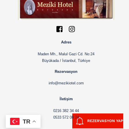
Icon
Icon
label
label
Adres
Maden Mh., Malul Gazi Cd. No:24
Büyükada / İstanbul, Türkiye
Rezervasyon
info@mezikiotel.com
İletişim
0216 382 34 44
0533 572 08 24
TR
REZERVASYON YAP