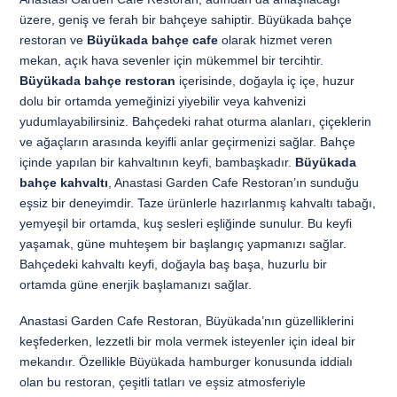
üzere, geniş ve ferah bir bahçeye sahiptir. Büyükada bahçe
restoran ve
Büyükada bahçe cafe
olarak hizmet veren
mekan, açık hava sevenler için mükemmel bir tercihtir.
Büyükada bahçe restoran
içerisinde, doğayla iç içe, huzur
dolu bir ortamda yemeğinizi yiyebilir veya kahvenizi
yudumlayabilirsiniz. Bahçedeki rahat oturma alanları, çiçeklerin
ve ağaçların arasında keyifli anlar geçirmenizi sağlar. Bahçe
içinde yapılan bir kahvaltının keyfi, bambaşkadır.
Büyükada
bahçe kahvaltı
, Anastasi Garden Cafe Restoran’ın sunduğu
eşsiz bir deneyimdir. Taze ürünlerle hazırlanmış kahvaltı tabağı,
yemyeşil bir ortamda, kuş sesleri eşliğinde sunulur. Bu keyfi
yaşamak, güne muhteşem bir başlangıç yapmanızı sağlar.
Bahçedeki kahvaltı keyfi, doğayla baş başa, huzurlu bir
ortamda güne enerjik başlamanızı sağlar.
Anastasi Garden Cafe Restoran, Büyükada’nın güzelliklerini
keşfederken, lezzetli bir mola vermek isteyenler için ideal bir
mekandır. Özellikle Büyükada hamburger konusunda iddialı
olan bu restoran, çeşitli tatları ve eşsiz atmosferiyle